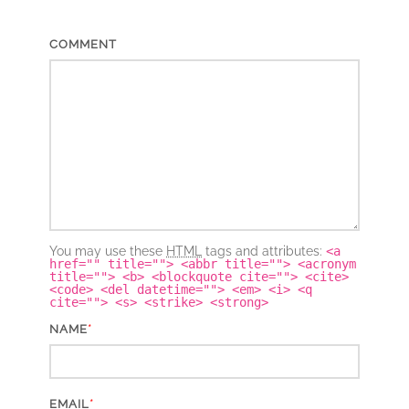
COMMENT
You may use these
HTML
tags and attributes:
<a
href="" title=""> <abbr title=""> <acronym
title=""> <b> <blockquote cite=""> <cite>
<code> <del datetime=""> <em> <i> <q
cite=""> <s> <strike> <strong>
*
NAME
*
EMAIL