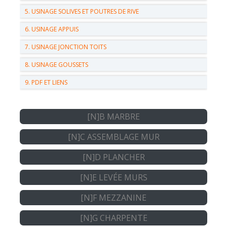
5. USINAGE SOLIVES ET POUTRES DE RIVE
6. USINAGE APPUIS
7. USINAGE JONCTION TOITS
8. USINAGE GOUSSETS
9. PDF ET LIENS
[N]B MARBRE
[N]C ASSEMBLAGE MUR
[N]D PLANCHER
[N]E LEVÉE MURS
[N]F MEZZANINE
[N]G CHARPENTE