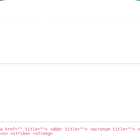
a href="" title=""> <abbr title=""> <acronym title=""> <
 <s> <strike> <strong>