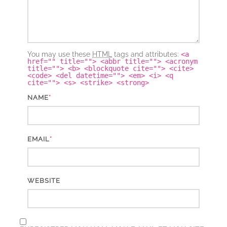
You may use these
HTML
tags and attributes:
<a
href="" title=""> <abbr title=""> <acronym
title=""> <b> <blockquote cite=""> <cite>
<code> <del datetime=""> <em> <i> <q
cite=""> <s> <strike> <strong>
*
NAME
*
EMAIL
WEBSITE