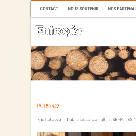
CONTACT
NOUS SOUTENIR
NOS PARTENAI
PC180427
5 juillet 2019
Published
at
510 × 383
in
SEMAINES #1