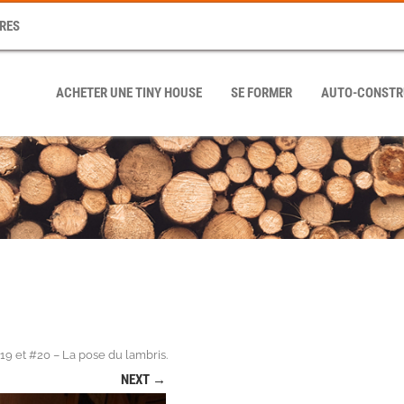
RES
ACHETER UNE TINY HOUSE
SE FORMER
AUTO-CONSTR
9 et #20 – La pose du lambris
.
NEXT →