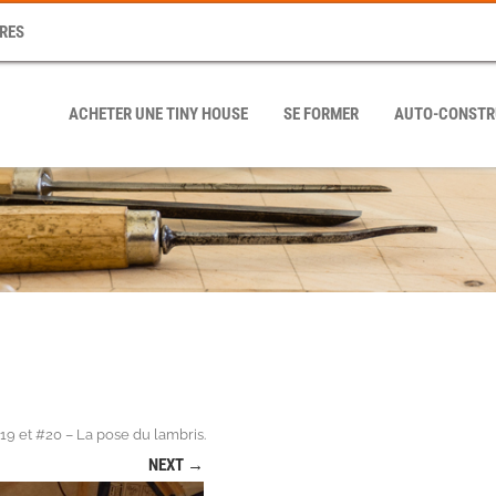
RES
ACHETER UNE TINY HOUSE
SE FORMER
AUTO-CONSTR
9 et #20 – La pose du lambris
.
NEXT →