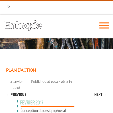
RSS
PLAN D’ACTION
9 janvier
Published
at
1004 × 2634
in
.
2018
← PREVIOUS
NEXT →